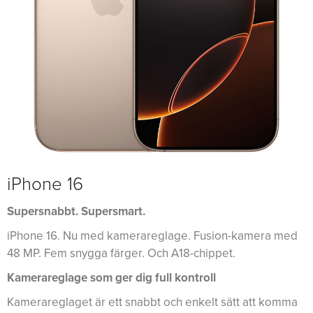
iPhone 16
Supersnabbt. Supersmart.
iPhone 16. Nu med kamerareglage. Fusion-kamera med
48 MP. Fem snygga färger. Och A18-chippet.
Kamerareglage som ger dig full kontroll
Kamerareglaget är ett snabbt och enkelt sätt att komma