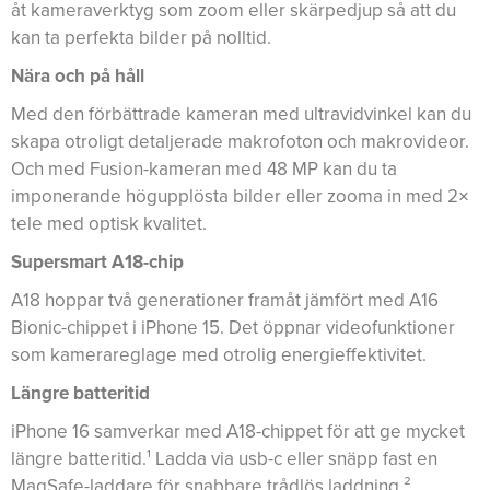
åt kameraverktyg som zoom eller skärpedjup så att du
kan ta perfekta bilder på nolltid.
Nära och på håll
Med den förbättrade kameran med ultravidvinkel kan du
skapa otroligt detaljerade makrofoton och makrovideor.
Och med Fusion-kameran med 48 MP kan du ta
imponerande högupplösta bilder eller zooma in med 2×
tele med optisk kvalitet.
Supersmart A18-chip
A18 hoppar två generationer framåt jämfört med A16
Bionic-chippet i iPhone 15. Det öppnar videofunktioner
som kamerareglage med otrolig energieffektivitet.
Längre batteritid
iPhone 16 samverkar med A18-chippet för att ge mycket
längre batteritid.¹ Ladda via usb-c eller snäpp fast en
MagSafe-laddare för snabbare trådlös laddning.²