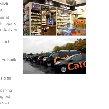
livit
r.
ner åt
Filippa K
ar de även
da och
 en butik
g till
lösning
yggnad
e och