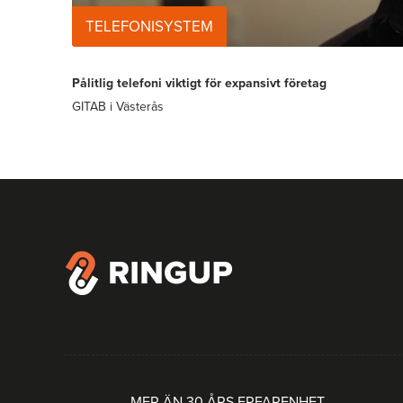
TELEFONISYSTEM
Pålitlig telefoni viktigt för expansivt företag
GITAB i Västerås
MER ÄN 30 ÅRS ERFARENHET