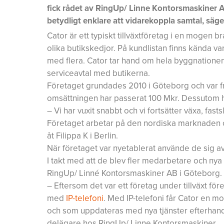
fick rådet av RingUp/ Linne Kontorsmaskiner AB 
betydligt enklare att vidarekoppla samtal, säg
Cator är ett typiskt tillväxtföretag i en mogen b
olika butikskedjor. På kundlistan finns kända 
med flera. Cator tar hand om hela byggnationen 
serviceavtal med butikerna.
Företaget grundades 2010 i Göteborg och var frå
omsättningen har passerat 100 Mkr. Dessutom h
– Vi har vuxit snabbt och vi fortsätter växa, fas
Företaget arbetar på den nordiska marknaden oc
åt Filippa K i Berlin.
När företaget var nyetablerat använde de sig av
I takt med att de blev fler medarbetare och ny
RingUp/ Linné Kontorsmaskiner AB i Göteborg.
– Eftersom det var ett företag under tillväxt 
med
IP-telefoni
. Med IP-telefoni får Cator en 
och som uppdateras med nya tjänster efterhand.
delägare hos RingUp/ Linne Kontorsmaskiner.