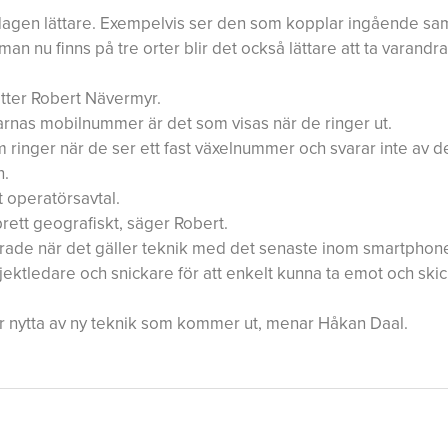
ardagen lättare. Exempelvis ser den som kopplar ingående sa
an nu finns på tre orter blir det också lättare att ta varandr
sätter Robert Nävermyr.
arnas mobilnummer är det som visas när de ringer ut.
m ringer när de ser ett fast växelnummer och svarar inte av d
n.
t operatörsavtal.
brett geografiskt, säger Robert.
erade när det gäller teknik med det senaste inom smartphon
jektledare och snickare för att enkelt kunna ta emot och skic
ar nytta av ny teknik som kommer ut, menar Håkan Daal.