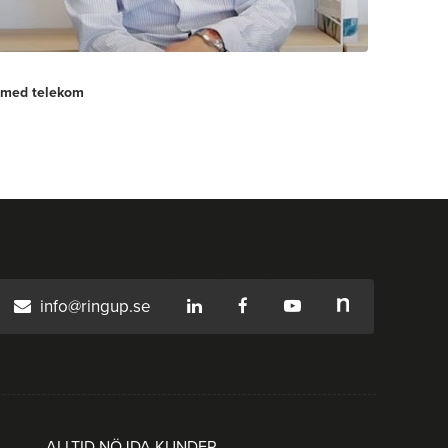
p med telekom
info@ringup.se
ALLTID NÖJDA KUNDER