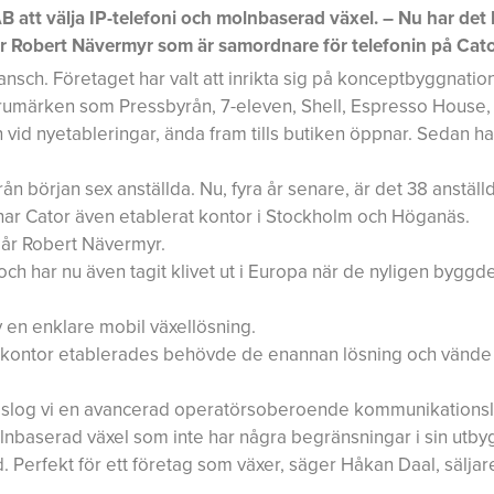
att välja IP-telefoni och molnbaserad växel. – Nu har det b
er Robert Nävermyr som är samordnare för telefonin på Cato
ransch. Företaget har valt att inrikta sig på konceptbyggnatio
varumärken som Pressbyrån, 7-eleven, Shell, Espresso House, 
vid nyetableringar, ända fram tills butiken öppnar. Sedan h
n början sex anställda. Nu, fyra år senare, är det 38 anställ
ar Cator även etablerat kontor i Stockholm och Höganäs.
tslår Robert Nävermyr.
h har nu även tagit klivet ut i Europa när de nyligen byggde
 en enklare mobil växellösning.
a kontor etablerades behövde de enannan lösning och vände si
föreslog vi en avancerad operatörsoberoende kommunikations
molnbaserad växel som inte har några begränsningar i sin utb
 Perfekt för ett företag som växer, säger Håkan Daal, säljar