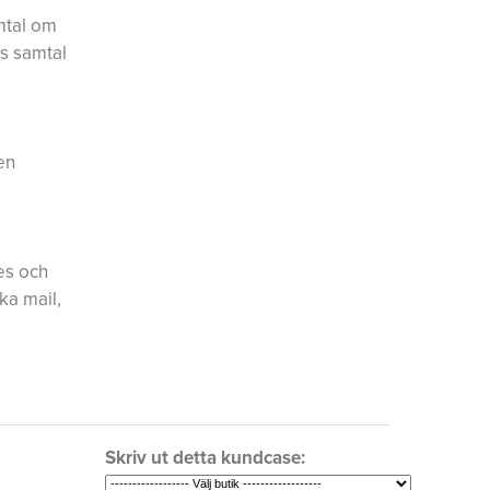
mtal om
as samtal
en
es och
ka mail,
Skriv ut detta kundcase: