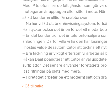
Med IP-telefoni har de fått tjänster som gör v
mottagaren är upptagen eller sitter i möte. När m
så att kunderna alltid får snabba svar.
– Nu har vi fått ett bra hänvisningssystem, fort
Han tycker också det är en fördel att medarbet
– En del kunder tror det är telefonförsäljare so
anledningen. Därför ville vi ha den här lösninge
I höstas valde dessutom Cator att teckna ett nyt
– Bra täckning är viktigt eftersom vi arbetar så 
Håkan Daal poängterar att Cator är väl uppdat
surfplattor. Det senare använder företagets pro
läsa ritningar på plats med mera.
– Företaget arbetar på ett modernt sätt och dr
« Gå tillbaka