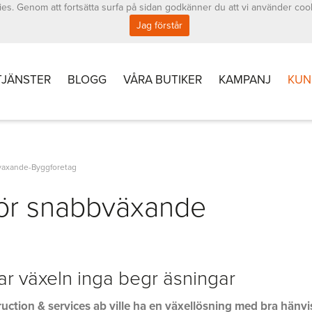
es. Genom att fortsätta surfa på sidan godkänner du att vi använder coo
Jag förstår
TJÄNSTER
BLOGG
VÅRA BUTIKER
KAMPANJ
KUN
bvaxande-Byggforetag
 för snabbväxande
r växeln inga begr äsningar
tion & services ab ville ha en växellösning med bra hänv