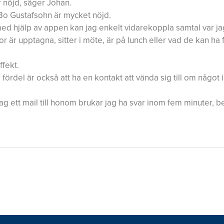
r nöjd, säger Johan.
h Bo Gustafsohn är mycket nöjd.
med hjälp av appen kan jag enkelt vidarekoppla samtal var ja
 är upptagna, sitter i möte, är på lunch eller vad de kan ha f
fekt.
 fördel är också att ha en kontakt att vända sig till om något 
 jag ett mail till honom brukar jag ha svar inom fem minuter,