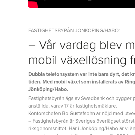
FASTIGHETSBYRÅN JÖNKÖPING/HABO:
– Vår vardag blev 
mobil växellösning 
Dubbla telefonsystem var inte bara dyrt, det k
tiden. Med mobil växel som installerats av Ri
Jönköping/Habo.
Fastighetsbyrån ägs av Swedbank och bygger p
anställda, varav 17 är fastighetsmäklare.
Kontorschefen Bo Gustafsohn är nöjd med utveck
– Fastighetsbyrån är Sveriges överlägset störst
riksgenomsnittet. Här i Jönköping/Habo är vi än