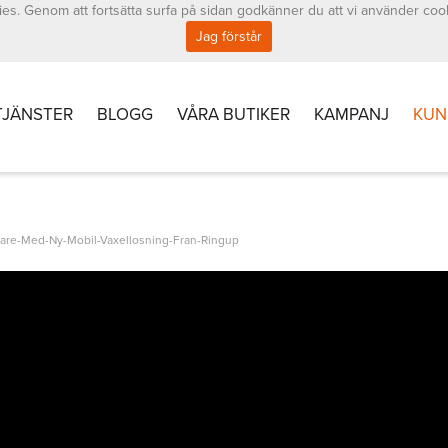
es. Genom att fortsätta surfa på sidan godkänner du att vi använder coo
Jag förstår
TJÄNSTER
BLOGG
VÅRA BUTIKER
KAMPANJ
KUN
gare-Med-Ny-Mobil-Vaxellosning-Fran-Ringup