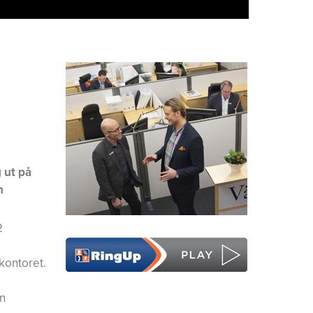
 ut på
n
2
kontoret.
en