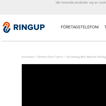
Vår hemsida använder sig av cooki
FÖRETAGSTELEFONI
Kundcase
>
Telefoni-Som-Tjanst
>
-var-Vardag-Blev-Mycket-Smidi