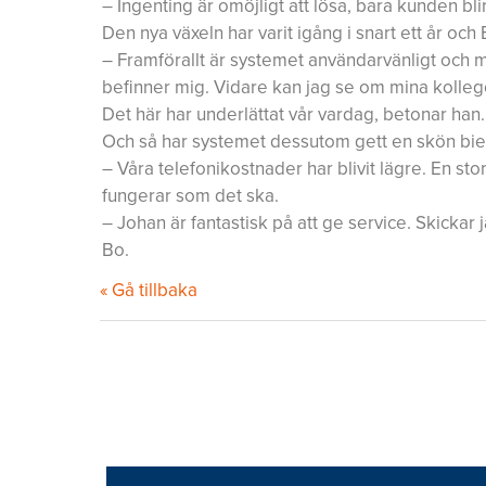
– Ingenting är omöjligt att lösa, bara kunden bli
Den nya växeln har varit igång i snart ett år oc
– Framförallt är systemet användarvänligt och 
befinner mig. Vidare kan jag se om mina kollegor
Det här har underlättat vår vardag, betonar han.
Och så har systemet dessutom gett en skön bief
– Våra telefonikostnader har blivit lägre. En stor
fungerar som det ska.
– Johan är fantastisk på att ge service. Skickar
Bo.
« Gå tillbaka