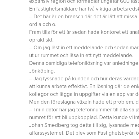
expansiv region och förmedlar ungefär 600 fasti
En fastighetsmäklare har två viktiga arbetsreds
– Det här är en bransch där det är lätt att miss
ord a och o.
Fram tills för ett år sedan hade kontoret ett a
opraktiskt.
– Om jag läst in ett meddelande och sedan märkte 
ut ur rummet och läsa in ett nytt meddelande.
Denna osmidiga telefonilösning var anledninge
Jönköping.
– Jag lyssnade på kunden och hur deras vardag 
att kunna arbeta effektivt. En lösning där de en
kollegor och lägga in uppgifter via en app var d
Men den föreslagna växeln hade ett problem, de
– I min dator har jag telefonnummer till alla säl
numret för att bli uppkopplad. Detta kunde vi i
Johan Smedberg tog detta till sig, lyssnade me
affärssystemet. Det blev som Fastighetsbyrån 