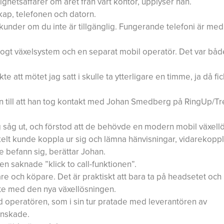
ghetsaffärer om året från vårt kontor, upplyser han.
kap, telefonen och datorn.
a kunder om du inte är tillgänglig. Fungerande telefoni är me
nalogt växelsystem och en separat mobil operatör. Det var båd
att mötet jag satt i skulle ta ytterligare en timme, ja då fic
n till att han tog kontakt med Johan Smedberg på RingUp/Tr
såg ut, och förstod att de behövde en modern mobil växellö
kelt kunde koppla ur sig och lämna hänvisningar, vidarekoppla
e befann sig, berättar Johan.
n saknade ”klick to call-funktionen”.
jare och köpare. Det är praktiskt att bara ta på headsetet och
nte med den nya växellösningen.
d operatören, som i sin tur pratade med leverantören av
önskade.