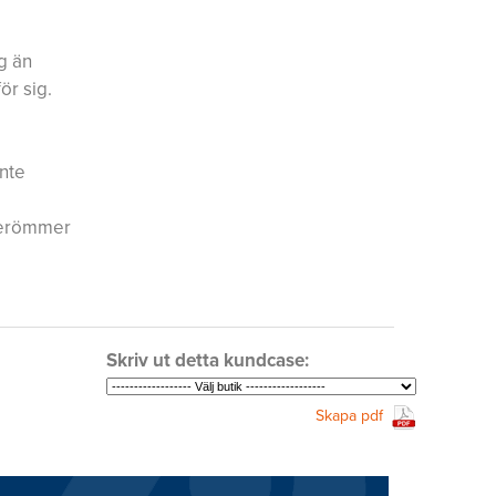
g än
ör sig.
inte
 berömmer
Skriv ut detta kundcase:
Skapa pdf