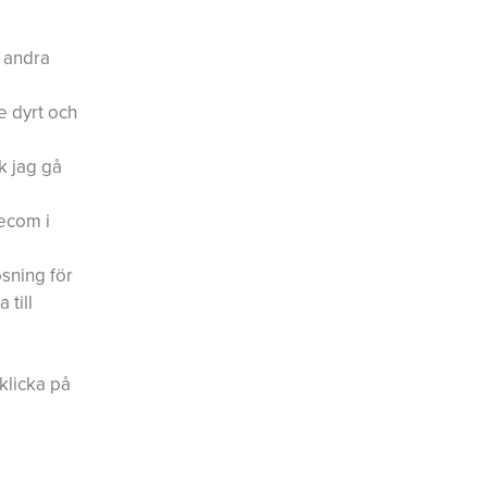
d andra
e dyrt och
k jag gå
ecom i
sning för
 till
 klicka på