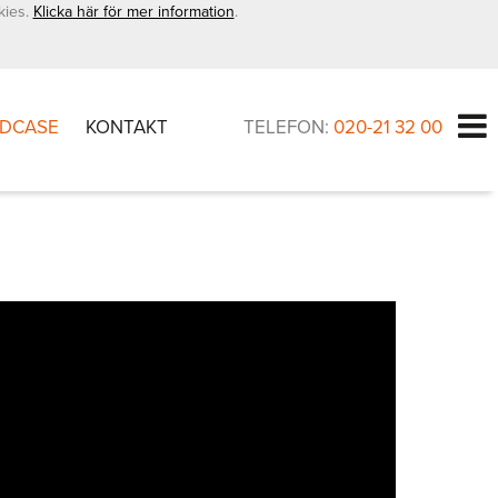
kies.
Klicka här för mer information
.
DCASE
KONTAKT
TELEFON:
020-21 32 00