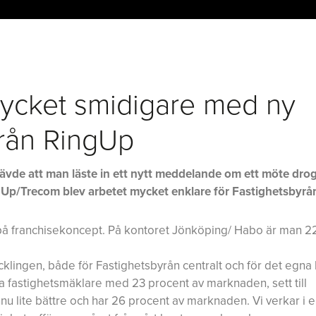
mycket smidigare med ny
från RingUp
rävde att man läste in ett nytt meddelande om ett möte drog
ngUp/Trecom blev arbetet mycket enklare för Fastighetsbyrå
å franchisekoncept. På kontoret Jönköping/ Habo är man 2
lingen, både för Fastighetsbyrån centralt och för det egna 
a fastighetsmäklare med 23 procent av marknaden, sett till
nu lite bättre och har 26 procent av marknaden. Vi verkar i 