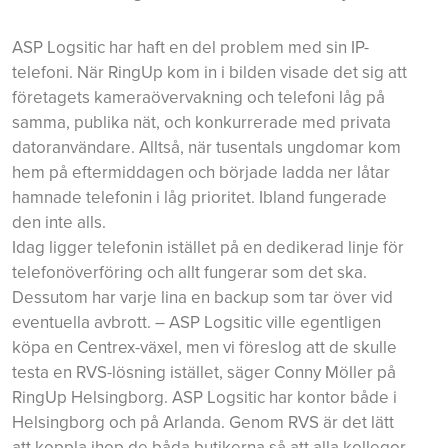
ASP Logsitic har haft en del problem med sin IP-
telefoni. När RingUp kom in i bilden visade det sig att
företagets kameraövervakning och telefoni låg på
samma, publika nät, och konkurrerade med privata
datoranvändare. Alltså, när tusentals ungdomar kom
hem på eftermiddagen och började ladda ner låtar
hamnade telefonin i låg prioritet. Ibland fungerade
den inte alls.
Idag ligger telefonin istället på en dedikerad linje för
telefonöverföring och allt fungerar som det ska.
Dessutom har varje lina en backup som tar över vid
eventuella avbrott. – ASP Logsitic ville egentligen
köpa en Centrex-växel, men vi föreslog att de skulle
testa en RVS-lösning istället, säger Conny Möller på
RingUp Helsingborg. ASP Logsitic har kontor både i
Helsingborg och på Arlanda. Genom RVS är det lätt
att koppla ihop de båda butikerna så att alla kollegor