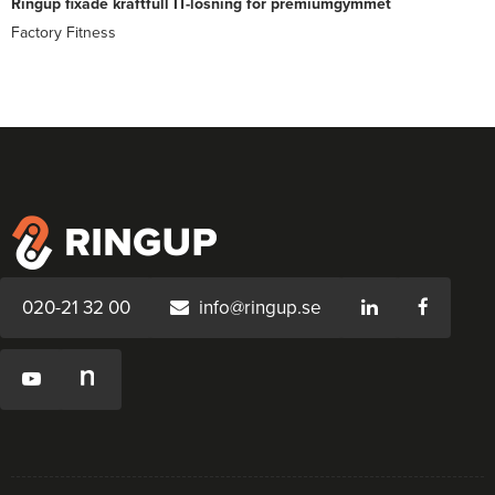
Ringup fixade kraftfull IT-lösning för premiumgymmet
Factory Fitness
020-21 32 00
info@ringup.se