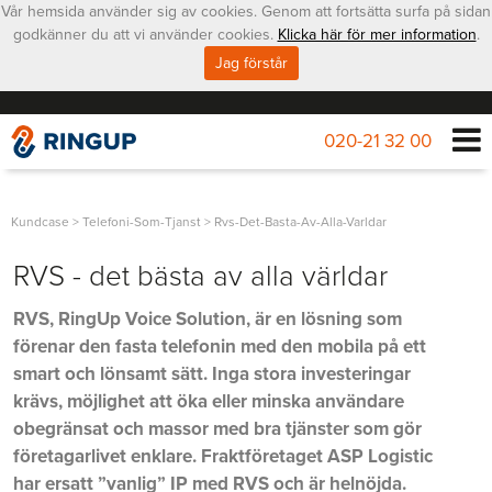
Vår hemsida använder sig av cookies. Genom att fortsätta surfa på sidan
godkänner du att vi använder cookies.
Klicka här för mer information
.
Jag förstår
020-21 32 00
Kundcase
>
Telefoni-Som-Tjanst
>
Rvs-Det-Basta-Av-Alla-Varldar
RVS - det bästa av alla världar
RVS, RingUp Voice Solution, är en lösning som
förenar den fasta telefonin med den mobila på ett
smart och lönsamt sätt. Inga stora investeringar
krävs, möjlighet att öka eller minska användare
obegränsat och massor med bra tjänster som gör
företagarlivet enklare. Fraktföretaget ASP Logistic
har ersatt ”vanlig” IP med RVS och är helnöjda.