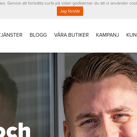
es. Genom att fortsätta surfa på sidan godkänner du att vi använder coo
Jag förstår
TJÄNSTER
BLOGG
VÅRA BUTIKER
KAMPANJ
KUN