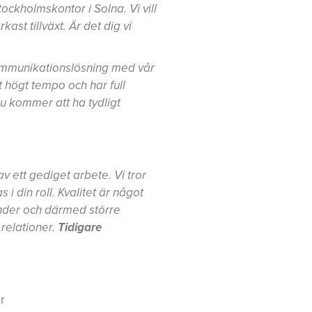
ckholmskontor i Solna. Vi vill
st tillväxt. Är det dig vi
kommunikationslösning med vår
t högt tempo och har full
Du kommer att ha tydligt
av ett gediget arbete. Vi tror
i din roll. Kvalitet är något
under och därmed större
 relationer.
Tidigare
r