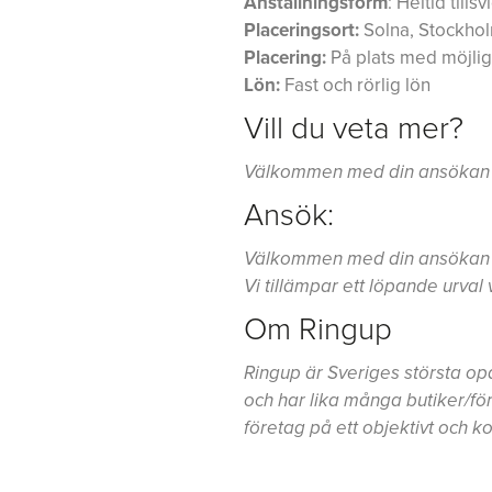
Anställningsform
: Heltid ti
Placeringsort:
Solna, Stockho
Placering:
På plats med möjligh
Lön:
Fast och rörlig lön
Vill du veta mer?
Välkommen med din ansökan ti
Ansök:
Välkommen med din ansökan t
Vi tillämpar ett löpande urval 
Om Ringup
Ringup är Sveriges största opa
och har lika många butiker/förs
företag på ett objektivt och k