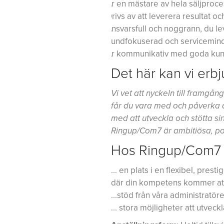
Är en mästare av hela säljproc
Drivs av att leverera resultat oc
Ansvarsfull och noggrann, du lev
Kundfokuserad och servicemind
Är kommunikativ med goda kunsk
Det här kan vi erb
Vi vet att nyckeln till framgå
får du vara med och påverka 
med att utveckla och stötta s
Ringup/Com7 är ambitiösa, pos
Hos Ringup/Com7 
... en plats i en flexibel, pr
där din kompetens kommer att 
...stöd från våra administratöre
... stora möjligheter att utveck