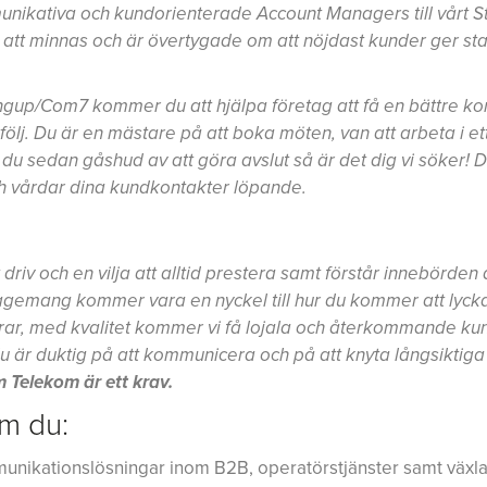
unikativa och kundorienterade Account Managers till vårt Sto
tt minnas och är övertygade om att nöjdast kunder ger starka
ngup/
Com7 kommer du att hjälpa företag att få en bättre 
ölj. Du är en mästare på att boka möten, van att arbeta i et
år du sedan gåshud av att göra avslut så är det dig vi söker! 
ch vårdar dina kundkontakter löpande.
 driv och en vilja att alltid prestera samt förstår innebörden 
gagemang kommer vara en nyckel till hur du kommer att lyckas 
erar, med kvalitet kommer vi få lojala och återkommande k
tt du är duktig på att kommunicera och på att knyta långsiktiga
m Telekom är ett krav.
om du:
munikationslösningar inom B2B, operatörstjänster samt växla