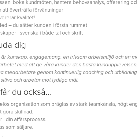
essen, boka kundmöten, hantera behovsanalys, offerering och
h att överträffa förväntningar
ererar kvalitet!
ed – du sätter kunden i första rummet
aper i svenska i både tal och skrift
juda dig
ng är kunskap, engagemang, en trivsam arbetsmiljö och en mö
arbetet med att ge våra kunder den bästa kundupplevelsen.
ina medarbetare genom kontinuerlig coaching och utbildning
itiva och arbetar mot tydliga mål.
får du också…
estigelös organisation som präglas av stark teamkänsla, högt
göra skillnad.
r i din affärsprocess.
las som säljare.