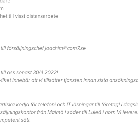
llsvidare
lm
et till visst distansarbete
ll försäljningschef
joachim@com7.se
ill oss senast
30/4
2022!
vilket innebär att vi tillsätter tjänsten innan sista ansökning
rtiska kedja för telefoni och IT-lösningar till företag! I da
äljningskontor från Malmö i söder till Luleå i norr. Vi leverera
ompetent sätt.