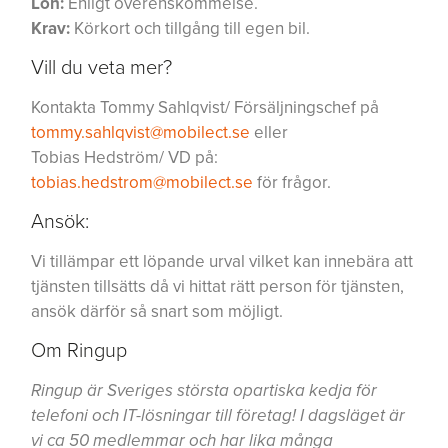
Lön:
Enligt överenskommelse.
Krav:
Körkort och tillgång till egen bil.
Vill du veta mer?
Kontakta Tommy Sahlqvist/ Försäljningschef på
tommy.sahlqvist@mobilect.se
eller
Tobias Hedström/ VD på:
tobias.hedstrom@mobilect.se
för frågor.
Ansök:
Vi tillämpar ett löpande urval vilket kan innebära att
tjänsten tillsätts då vi hittat rätt person för tjänsten,
ansök därför så snart som möjligt.
Om Ringup
Ringup är Sveriges största opartiska kedja för
telefoni och IT-lösningar till företag! I dagsläget är
vi ca 50 medlemmar och har lika många