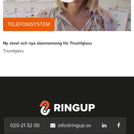
TELEFONISYSTEM
Ny växel och nya abonnemang för Triumfglass
Triumfglass
020-21 32 00
info@ringup.se