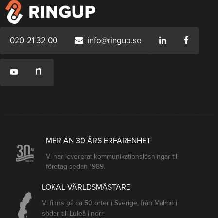
020-21 32 00
info@ringup.se
MER ÄN 30 ÅRS ERFARENHET
Vi har levererat kommunikationslösningar till
företag sedan 1989.
LOKAL VÄRLDSMÄSTARE
Vi finns på ca 50 orter i Sverige, från Malmö i
söder till Luleå i norr.