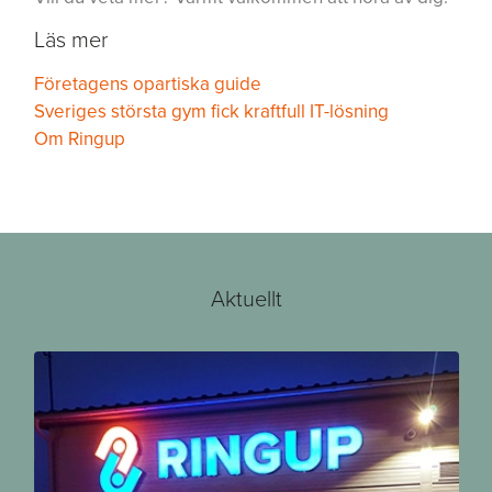
Läs mer
Företagens opartiska guide
Sveriges största gym fick kraftfull IT-lösning
Om Ringup
Aktuellt