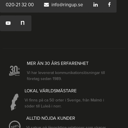
020-21 32 00
info@ringup.se
MER ÄN 30 ÅRS ERFARENHET
Vi har levererat kommunikationslösningar till
företag sedan 1989.
LOKAL VÄRLDSMÄSTARE
Vi finns på ca 50 orter i Sverige, från Malmö i
söder till Luleå i norr.
ALLTID NÖJDA KUNDER
Vi satsar på långsiktiga relationer som skapar