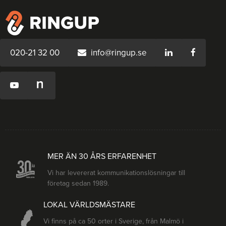
020-21 32 00
info@ringup.se
MER ÄN 30 ÅRS ERFARENHET
Vi har levererat kommunikationslösningar till
företag sedan 1989.
LOKAL VÄRLDSMÄSTARE
Vi finns på ca 50 orter i Sverige, från Malmö i