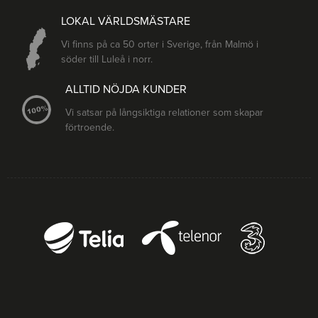
LOKAL VÄRLDSMÄSTARE
Vi finns på ca 50 orter i Sverige, från Malmö i
söder till Luleå i norr.
ALLTID NÖJDA KUNDER
Vi satsar på långsiktiga relationer som skapar
förtroende.