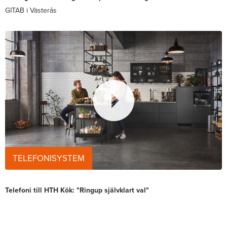
GITAB i Västerås
TELEFONISYSTEM
Telefoni till HTH Kök: "Ringup självklart val"