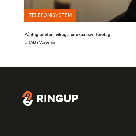
TELEFONISYSTEM
Pålitlig telefoni viktigt för expansivt företag
GITAB i Västerås