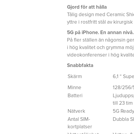
Gjord för att hålla
Tålig design med Ceramic Shie
yttre i rostfritt stål av kirurgis
5G på iPhone. En annan nivå.
På fler ställen än någonsin g
i hög kvalitet och grymma möj
videokonferenser i hög kvalite
Snabbfakta
Skärm
6,1 “ Sup
Minne
128/256/
Batteri
Ljuduppsp
till 23 tim
Nätverk
5G Read
Antal SIM-
Dubbla SI
kortplatser