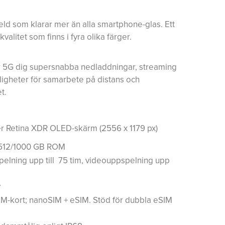
ld som klarar mer än alla smartphone-glas. Ett
k kvalitet som finns i fyra olika färger.
er 5G dig supersnabba nedladdningar, streaming
ligheter för samarbete på distans och
t.
er Retina XDR OLED-skärm (2556 x 1179 px)
512/1000 GB ROM
elning upp till 75 tim, videouppspelning upp
y
M-kort; nanoSIM + eSIM. Stöd för dubbla eSIM