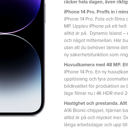
räcker hela dagen, även riktig
iPhone 14 Pro. Proffs in i mins
iPhone 14 Pro. Fota och film
MP. Upplev iPhone på ett helt
alltid är på. Dynamic Island 
och något mittemellan. Här b
utan att du behöver lämna det
ny säkerhetsfunktion som ringe
Huvudkamera med 48 MP. Ett 
iPhone 14 Pro. En ny huvudka
upplösning och fyra zoomalter
bildkvalitet för produktion av
läge filmar nu i 4K HDR med 24
Hastighet och prestanda. Allt 
A16 Bionic-chippet, hjärnan
alltid är på och mycket mer. De
långa arbetsdagar och upp til