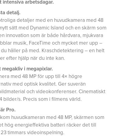
t intensiva arbetsdagar.
ta detalj.
a otroliga detaljer med en huvudkamera med 48
 nytt sätt med Dynamic Island och en skärm som
– en innovation som är både hårdvara, mjukvara
ubblar musik, FaceTime och mycket mer upp –
 du håller på med. Kraschdetektering – en helt
r efter hjälp när du inte kan.
megakliv i megapixlar.
mera med 48 MP för upp till 4× högre
nativ med optisk kvalitet. Ger suverän
 bildmaterial och videokonferenser. Cinematiskt
 bilder/s. Precis som i filmens värld.
är Pro.
 bakom huvudkameran med 48 MP, skärmen som
t hög energieffektiva batteri räcker det till
l 23 timmars videoinspelning.