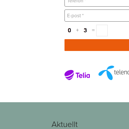
+
=
Aktuellt