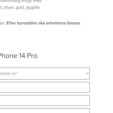
 dammtålig enligt IP68
 silver, guld, djuplila
ter.
Efter hyrestiden ska enheterna lämnas
Phone 14 Pro