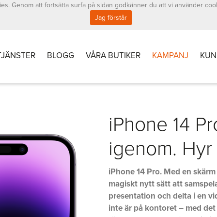
es. Genom att fortsätta surfa på sidan godkänner du att vi använder coo
Jag förstår
TJÄNSTER
BLOGG
VÅRA BUTIKER
KAMPANJ
KUN
iPhone 14 Pro
igenom. Hyr 
iPhone 14 Pro. Med en skärm s
magiskt nytt sätt att samspe
presentation och delta i en 
inte är på kontoret – med det 