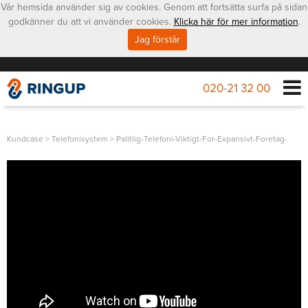
Vår hemsida använder sig av cookies. Genom att fortsätta surfa på sidan
godkänner du att vi använder cookies.
Klicka här för mer information
.
Jag förstår
020-21 32 00
Kundcase
>
Telefonisystem
>
Palitlig-Telefoni-Viktigt-For-Expansivt-Foretag-