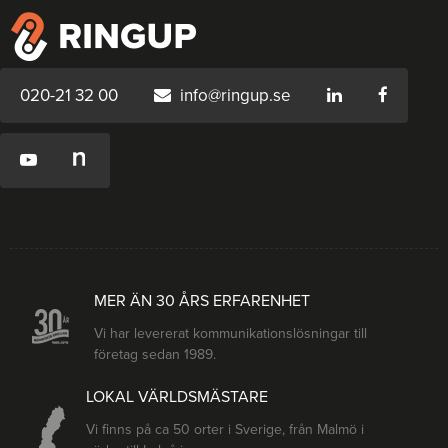
020-21 32 00
info@ringup.se
MER ÄN 30 ÅRS ERFARENHET
Vi har levererat kommunikationslösningar till
företag sedan 1989.
LOKAL VÄRLDSMÄSTARE
Vi finns på ca 50 orter i Sverige, från Malmö i