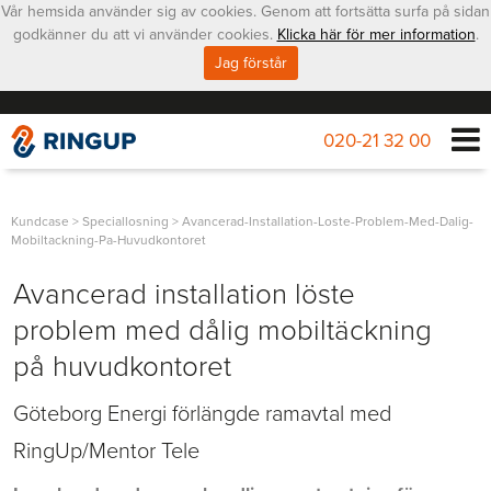
Vår hemsida använder sig av cookies. Genom att fortsätta surfa på sidan
godkänner du att vi använder cookies.
Klicka här för mer information
.
Jag förstår
020-21 32 00
Kundcase
>
Speciallosning
>
Avancerad-Installation-Loste-Problem-Med-Dalig-
Mobiltackning-Pa-Huvudkontoret
Avancerad installation löste
problem med dålig mobiltäckning
på huvudkontoret
Göteborg Energi förlängde ramavtal med
RingUp/Mentor Tele