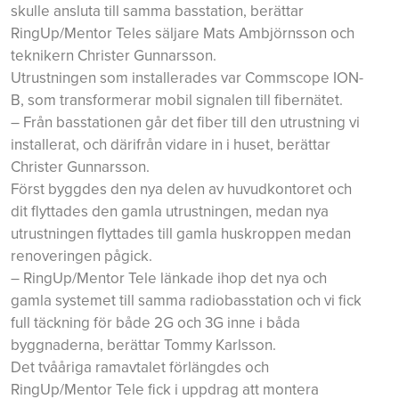
skulle ansluta till samma basstation, berättar
RingUp/Mentor Teles säljare Mats Ambjörnsson och
teknikern Christer Gunnarsson.
Utrustningen som installerades var Commscope ION-
B, som transformerar mobil signalen till fibernätet.
– Från basstationen går det fiber till den utrustning vi
installerat, och därifrån vidare in i huset, berättar
Christer Gunnarsson.
Först byggdes den nya delen av huvudkontoret och
dit flyttades den gamla utrustningen, medan nya
utrustningen flyttades till gamla huskroppen medan
renoveringen pågick.
– RingUp/Mentor Tele länkade ihop det nya och
gamla systemet till samma radiobasstation och vi fick
full täckning för både 2G och 3G inne i båda
byggnaderna, berättar Tommy Karlsson.
Det tvååriga ramavtalet förlängdes och
RingUp/Mentor Tele fick i uppdrag att montera