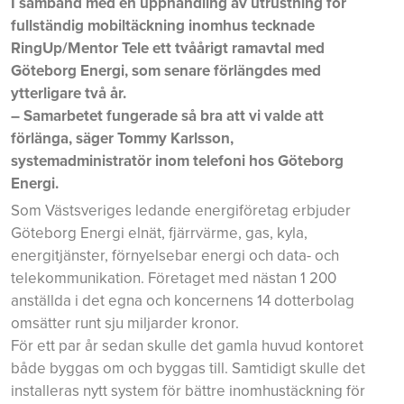
I samband med en upphandling av utrustning för
fullständig mobiltäckning inomhus tecknade
RingUp/Mentor Tele ett tvåårigt ramavtal med
Göteborg Energi, som senare förlängdes med
ytterligare två år.
– Samarbetet fungerade så bra att vi valde att
förlänga, säger Tommy Karlsson,
systemadministratör inom telefoni hos Göteborg
Energi.
Som Västsveriges ledande energiföretag erbjuder
Göteborg Energi elnät, fjärrvärme, gas, kyla,
energitjänster, förnyelsebar energi och data- och
telekommunikation. Företaget med nästan 1 200
anställda i det egna och koncernens 14 dotterbolag
omsätter runt sju miljarder kronor.
För ett par år sedan skulle det gamla huvud kontoret
både byggas om och byggas till. Samtidigt skulle det
installeras nytt system för bättre inomhustäckning för