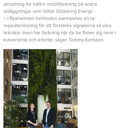
utrustning för bättre mobiltäckning på andra
anläggningar som tillhör Göteborg Energi.
– I Ryahamnen behövdes exempelvis en ny
repeaterlösning för att förstärka signalerna så våra
tekniker även har täckning när de be finner sig nere i
kulvertarna och arbetar, säger Tommy Karlsson.