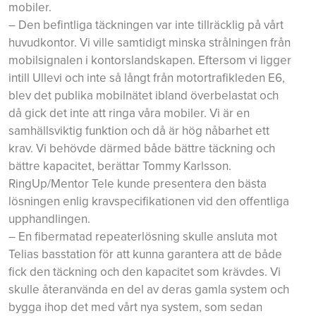
mobiler.
– Den befintliga täckningen var inte tillräcklig på vårt
huvudkontor. Vi ville samtidigt minska strålningen från
mobilsignalen i kontorslandskapen. Eftersom vi ligger
intill Ullevi och inte så långt från motortrafikleden E6,
blev det publika mobilnätet ibland överbelastat och
då gick det inte att ringa våra mobiler. Vi är en
samhällsviktig funktion och då är hög nåbarhet ett
krav. Vi behövde därmed både bättre täckning och
bättre kapacitet, berättar Tommy Karlsson.
RingUp/Mentor Tele kunde presentera den bästa
lösningen enlig kravspecifikationen vid den offentliga
upphandlingen.
– En fibermatad repeaterlösning skulle ansluta mot
Telias basstation för att kunna garantera att de både
fick den täckning och den kapacitet som krävdes. Vi
skulle återanvända en del av deras gamla system och
bygga ihop det med vårt nya system, som sedan