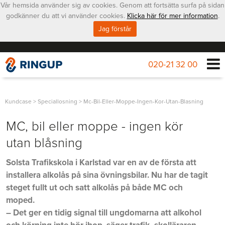
Vår hemsida använder sig av cookies. Genom att fortsätta surfa på sidan
godkänner du att vi använder cookies.
Klicka här för mer information
.
Jag förstår
020-21 32 00
Kundcase
>
Speciallosning
>
Mc-Bil-Eller-Moppe-Ingen-Kor-Utan-Blasning
MC, bil eller moppe - ingen kör
utan blåsning
Solsta Trafikskola i Karlstad var en av de första att
installera alkolås på sina övningsbilar. Nu har de tagit
steget fullt ut och satt alkolås på både MC och
moped.
– Det ger en tidig signal till ungdomarna att alkohol