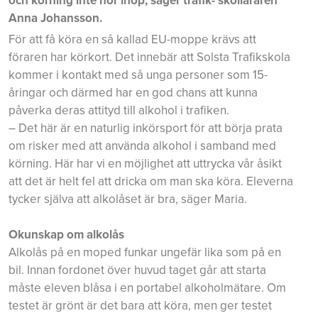
och körning inte hör ihop, säger trafik- skolläraren
Anna Johansson.
För att få köra en så kallad EU-moppe krävs att
föraren har körkort. Det innebär att Solsta Trafikskola
kommer i kontakt med så unga personer som 15-
åringar och därmed har en god chans att kunna
påverka deras attityd till alkohol i trafiken.
– Det här är en naturlig inkörsport för att börja prata
om risker med att använda alkohol i samband med
körning. Här har vi en möjlighet att uttrycka vår åsikt
att det är helt fel att dricka om man ska köra. Eleverna
tycker själva att alkolåset är bra, säger Maria.
Okunskap om alkolås
Alkolås på en moped funkar ungefär lika som på en
bil. Innan fordonet över huvud taget går att starta
måste eleven blåsa i en portabel alkoholmätare. Om
testet är grönt är det bara att köra, men ger testet