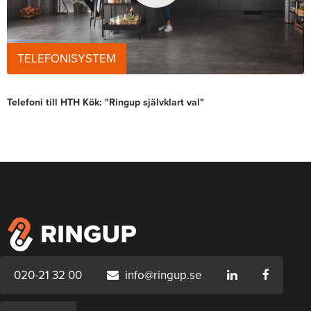
TELEFONISYSTEM
Telefoni till HTH Kök: "Ringup självklart val"
020-21 32 00
info@ringup.se