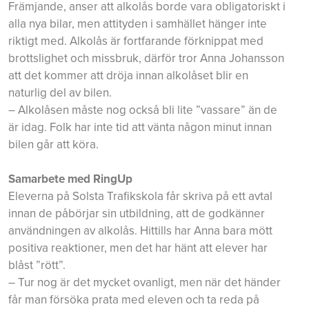
Främjande, anser att alkolås borde vara obligatoriskt i
alla nya bilar, men attityden i samhället hänger inte
riktigt med. Alkolås är fortfarande förknippat med
brottslighet och missbruk, därför tror Anna Johansson
att det kommer att dröja innan alkolåset blir en
naturlig del av bilen.
– Alkolåsen måste nog också bli lite ”vassare” än de
är idag. Folk har inte tid att vänta någon minut innan
bilen går att köra.
Samarbete med RingUp
Eleverna på Solsta Trafikskola får skriva på ett avtal
innan de påbörjar sin utbildning, att de godkänner
användningen av alkolås. Hittills har Anna bara mött
positiva reaktioner, men det har hänt att elever har
blåst ”rött”.
– Tur nog är det mycket ovanligt, men när det händer
får man försöka prata med eleven och ta reda på