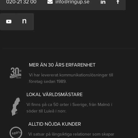
020-21 32 00
info@ringup.se
MER ÄN 30 ÅRS ERFARENHET
Vi har levererat kommunikationslösningar till
företag sedan 1989.
LOKAL VÄRLDSMÄSTARE
Vi finns på ca 50 orter i Sverige, från Malmö i
söder till Luleå i norr.
ALLTID NÖJDA KUNDER
Vi satsar på långsiktiga relationer som skapar