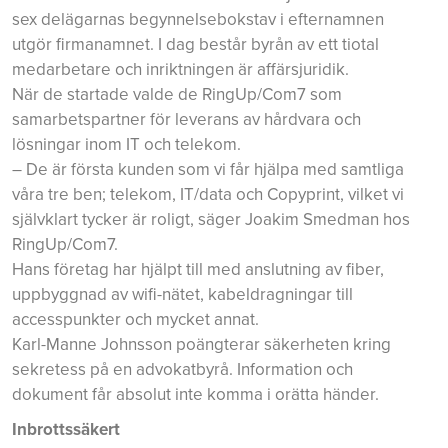
sex delägarnas begynnelsebokstav i efternamnen
utgör firmanamnet. I dag består byrån av ett tiotal
medarbetare och inriktningen är affärsjuridik.
När de startade valde de RingUp/Com7 som
samarbetspartner för leverans av hårdvara och
lösningar inom IT och telekom.
– De är första kunden som vi får hjälpa med samtliga
våra tre ben; telekom, IT/data och Copyprint, vilket vi
självklart tycker är roligt, säger Joakim Smedman hos
RingUp/Com7.
Hans företag har hjälpt till med anslutning av fiber,
uppbyggnad av wifi-nätet, kabeldragningar till
accesspunkter och mycket annat.
Karl-Manne Johnsson poängterar säkerheten kring
sekretess på en advokatbyrå. Information och
dokument får absolut inte komma i orätta händer.
Inbrottssäkert