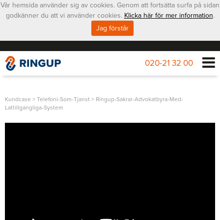
Vår hemsida använder sig av cookies. Genom att fortsätta surfa på sidan
godkänner du att vi använder cookies.
Klicka här för mer information
.
Jag förstår
020-21 32 00
Kundcase
>
Telefoni-Som-Tjanst
>
Ringup-Sakrar-Advokatbyra-Med-
Lattillgangliga-System