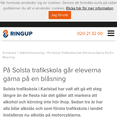
Vår hemsida använder sig av cookies. Genom att fortsätta surfa på sidan
godkänner du att vi använder cookies.
Klicka här för mer information
.
Jag förstår
020-21 32 00
Kundcase
>
Sakerhetslosning
>
Pa-Solsta-Trafikskola-Gar-Eleverna-Garna-Pa-En-
Blasning
På Solsta trafikskola går eleverna
gärna på en blåsning
Solsta trafikskola i Karlstad har valt att gå ett steg
längre än de flesta när det gäller att markera att
alkohol och körning inte hör ihop. Sedan tre år har
alla bilar alkolås och som första trafikskola i landet
installeras nu alkolås på motorcyklarna.