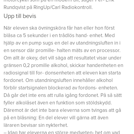
Rundqvist på RingUp/Carl Radiokontroll.
Upp till bevis
När eleven ska övningsköra får han eller hon först
blåsa ca 5 sekunder i en trådlös hand- enhet. Med
hjälp av en pump sugs en del av utandningsluften in i
en sensor där promille- halten mäts av en processor.
Om allt är okey, det vill säga att resultatet visar under
gränsen 0,2 promille alkohol, skickar handenheten en
radiosignal till for- donsenheten att eleven kan starta
fordonet. Om utandningsluften innehåller alkohol
förblir startsignalen blockerad av fordons- enheten.
Då går det inte ens att rulla igång fordonet. På så sätt
fyller alkolåset även en funktion som stöldskydd.
Däremot är det inte bara eleverna som tvingas att gå
på en blåsning: En del elever vill gärna att även
läraren bevisar sin nykterhet.
– Idag har eleverna en större medveten- het om vad