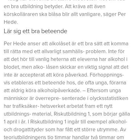
en bra utbildning betyder. Att kräva att även
körskolläraren ska blåsa blir allt vanligare, säger Per
Hede.
Lär sig ett bra beteende
Per Hede anser att alkolåset är ett bra sätt att komma
till rätta med ett allvarligt samhälls- problem. Inte för
att det hör till vanlig heterna att eleverna har alkohol i
blodet, men alko- låsen skickar en viktig signal att det
inte är accepterat att köra påverkad. Förhoppnings-
vis etableras ett beteende hos, de ofta unga, förarna
att aldrig köra alkoholpåverkade. – Eftersom unga
människor är överrepre- senterade i olycksstatistiken
har trafiksäker- hetsverket arbetat fram ett nytt
utbildnings- material, Riskutbildning 1, som börjar gälla
1 april i år. I Riskutbildning 1 ingår till exempel alkohol-
och drogattityder som har fått ett större utrymme. Av
teoriutbildningens tio timmar handlar två timmar om