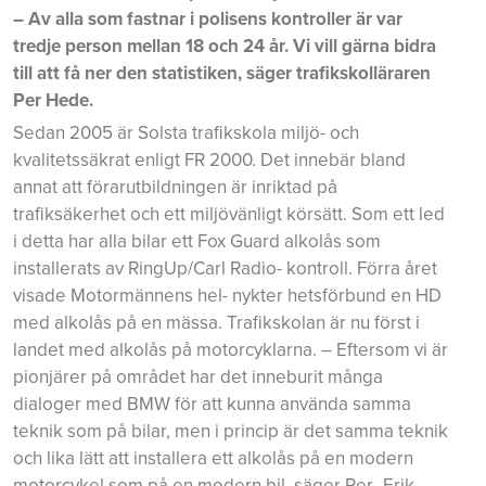
– Av alla som fastnar i polisens kontroller är var
tredje person mellan 18 och 24 år. Vi vill gärna bidra
till att få ner den statistiken, säger trafikskolläraren
Per Hede.
Sedan 2005 är Solsta trafikskola miljö- och
kvalitetssäkrat enligt FR 2000. Det innebär bland
annat att förarutbildningen är inriktad på
trafiksäkerhet och ett miljövänligt körsätt. Som ett led
i detta har alla bilar ett Fox Guard alkolås som
installerats av RingUp/Carl Radio- kontroll. Förra året
visade Motormännens hel- nykter hetsförbund en HD
med alkolås på en mässa. Trafikskolan är nu först i
landet med alkolås på motorcyklarna. – Eftersom vi är
pionjärer på området har det inneburit många
dialoger med BMW för att kunna använda samma
teknik som på bilar, men i princip är det samma teknik
och lika lätt att installera ett alkolås på en modern
motorcykel som på en modern bil, säger Per- Erik