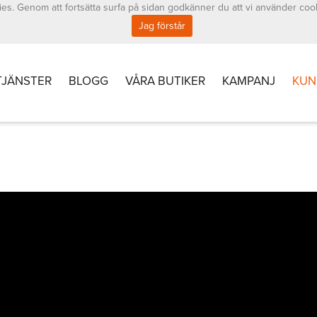
es. Genom att fortsätta surfa på sidan godkänner du att vi använder coo
Jag förstår
TJÄNSTER
BLOGG
VÅRA BUTIKER
KAMPANJ
KUN