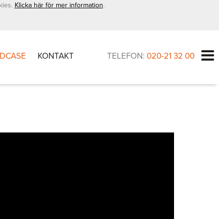
kies.
Klicka här för mer information
.
DCASE
KONTAKT
TELEFON:
020-21 32 00