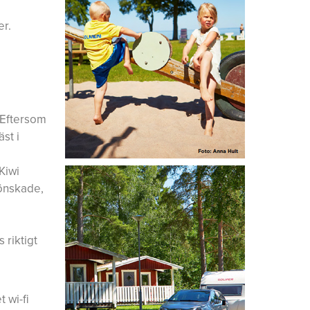
er.
 Eftersom
st i
Kiwi
önskade,
 riktigt
 wi-fi