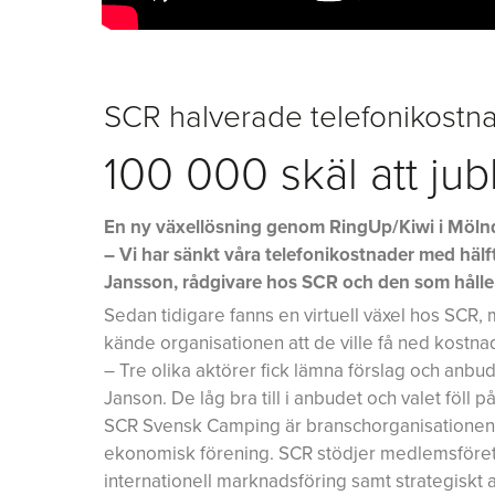
SCR halverade telefonikostn
100 000 skäl att jub
En ny växellösning genom RingUp/Kiwi i Möln
– Vi har sänkt våra telefonikostnader med hälft
Jansson, rådgivare hos SCR och den som håller 
Sedan tidigare fanns en virtuell växel hos SCR
kände organisationen att de ville få ned kostnad
– Tre olika aktörer fick lämna förslag och anbu
Janson. De låg bra till i anbudet och valet föll 
SCR Svensk Camping är branschorganisationen 
ekonomisk förening. SCR stödjer medlemsföret
internationell marknadsföring samt strategiskt