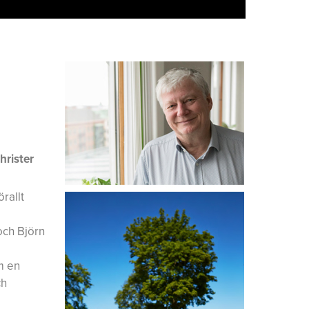
hrister
rallt
och Björn
m en
ch