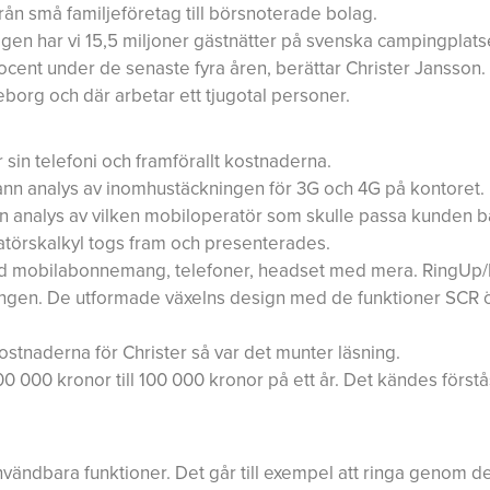
ån små familjeföretag till börsnoterade bolag.
igen har vi 15,5 miljoner gästnätter på svenska campingplats
cent under de senaste fyra åren, berättar Christer Jansson.
org och där arbetar ett tjugotal personer.
 sin telefoni och framförallt kostnaderna.
nn analys av inomhustäckningen för 3G och 4G på kontoret.
 analys av vilken mobiloperatör som skulle passa kunden bä
ratörskalkyl togs fram och presenterades.
med mobilabonnemang, telefoner, headset med mera. RingUp/
ingen. De utformade växelns design med de funktioner SCR 
ostnaderna för Christer så var det munter läsning.
 000 kronor till 100 000 kronor på ett år. Det kändes förstås
ändbara funktioner. Det går till exempel att ringa genom det