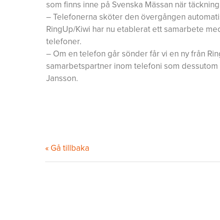
som finns inne på Svenska Mässan när täckning 
– Telefonerna sköter den övergången automatisk
RingUp/Kiwi har nu etablerat ett samarbete med
telefoner.
– Om en telefon går sönder får vi en ny från R
samarbetspartner inom telefoni som dessutom f
Jansson.
« Gå tillbaka