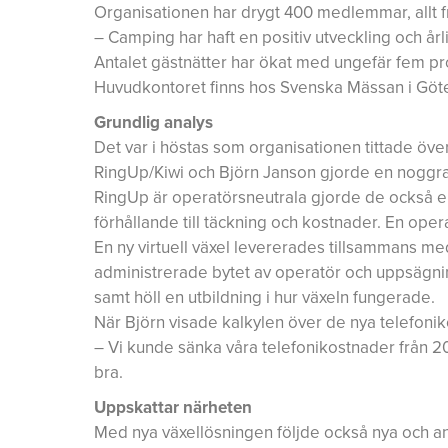
Organisationen har drygt 400 medlemmar, allt fr
– Camping har haft en positiv utveckling och årl
Antalet gästnätter har ökat med ungefär fem pro
Huvudkontoret finns hos Svenska Mässan i Göteb
Grundlig analys
Det var i höstas som organisationen tittade över
RingUp/Kiwi och Björn Janson gjorde en noggra
RingUp är operatörsneutrala gjorde de också en
förhållande till täckning och kostnader. En ope
En ny virtuell växel levererades tillsammans 
administrerade bytet av operatör och uppsägn
samt höll en utbildning i hur växeln fungerade.
När Björn visade kalkylen över de nya telefonik
– Vi kunde sänka våra telefonikostnader från 200
bra.
Uppskattar närheten
Med nya växellösningen följde också nya och anv