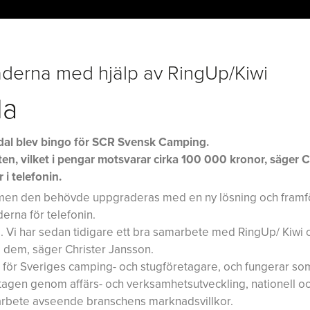
aderna med hjälp av RingUp/Kiwi
la
dal blev bingo för SCR Svensk Camping.
en, vilket i pengar motsvarar cirka 100 000 kronor, säger C
i telefonin.
, men den behövde uppgraderas med en ny lösning och framfö
erna för telefonin.
d. Vi har sedan tidigare ett bra samarbete med RingUp/ Kiwi 
på dem, säger Christer Jansson.
för Sveriges camping- och stugföretagare, och fungerar so
agen genom affärs- och verksamhetsutveckling, nationell o
 arbete avseende branschens marknadsvillkor.