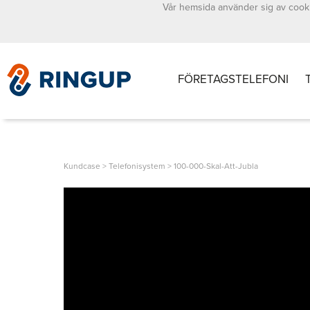
Vår hemsida använder sig av cooki
FÖRETAGSTELEFONI
Kundcase
>
Telefonisystem
>
100-000-Skal-Att-Jubla