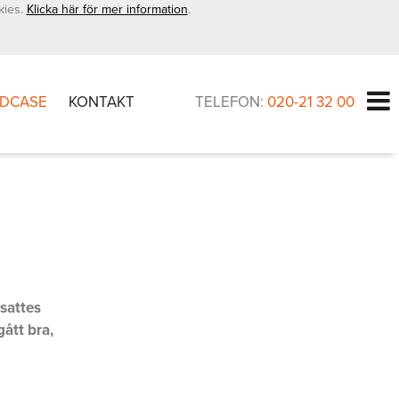
kies.
Klicka här för mer information
.
DCASE
KONTAKT
TELEFON:
020-21 32 00
rsattes
ått bra,