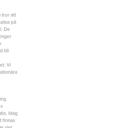
tror att
 satsa på
l. De
ringer
h
 till
t. Vi
ationära
ing
es
tis. Idag
t finnas
är det