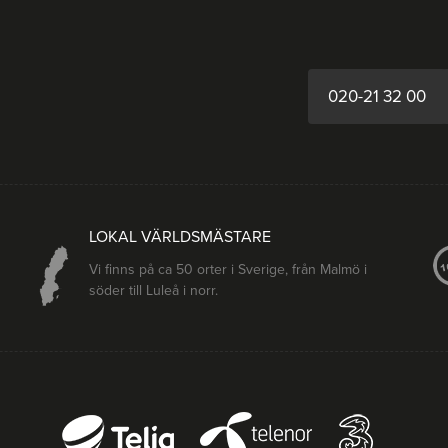
020-21 32 00
LOKAL VÄRLDSMÄSTARE
Vi finns på ca 50 orter i Sverige, från Malmö i
söder till Luleå i norr.