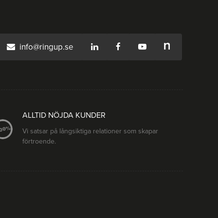
info@ringup.se
ALLTID NÖJDA KUNDER
Vi satsar på långsiktiga relationer som skapar
förtroende.