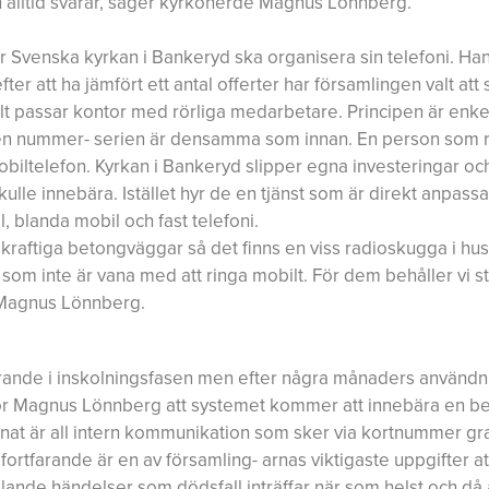
alltid svarar, säger kyrkoherde Magnus Lönnberg.
Svenska kyrkan i Bankeryd ska organisera sin telefoni. Han 
ter att ha jämfört ett antal offerter har församlingen valt att
kilt passar kontor med rörliga medarbetare. Principen är enke
 men nummer- serien är densamma som innan. En person som 
n mobiltelefon. Kyrkan i Bankeryd slipper egna investeringar oc
e innebära. Istället hyr de en tjänst som är direkt anpassad
, blanda mobil och fast telefoni.
aftiga betongväggar så det finns en viss radioskugga i huse
m inte är vana med att ringa mobilt. För dem behåller vi st
r Magnus Lönnberg.
rande i inskolningsfasen men efter några månaders användn
 tror Magnus Lönnberg att systemet kommer att innebära en b
nnat är all intern kommunikation som sker via kortnummer gra
fortfarande är en av församling- arnas viktigaste uppgifter at
ande händelser som dödsfall inträffar när som helst och då 