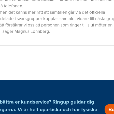
på telefonen.
men det känns mer rätt att samtalen går via det officiella
delade i svarsgrupper kopplas samtalet vidare till nästa gr
sätt försäkrar vi oss att personen som ringer till slut möter en
re, säger Magnus Lönnberg.
bättra er kundservice? Ringup guidar dig
ingarna. Vi är helt opartiska och har fysiska
Bo