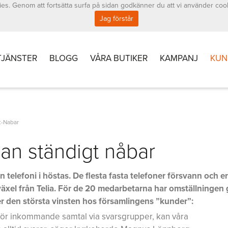
es. Genom att fortsätta surfa på sidan godkänner du att vi använder coo
Jag förstår
TJÄNSTER
BLOGG
VÅRA BUTIKER
KAMPANJ
KUN
t-Nabar
kan ständigt nåbar
telefoni i höstas. De flesta fasta telefoner försvann och e
äxel från Telia. För de 20 medarbetarna har omställningen g
 den största vinsten hos församlingens ”kunder”:
för inkommande samtal via svarsgrupper, kan våra