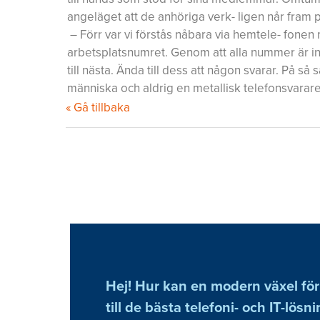
angeläget att de anhöriga verk- ligen når fram 
– Förr var vi förstås nåbara via hemtele- fonen 
arbetsplatsnumret. Genom att alla nummer är in
till nästa. Ända till dess att någon svarar. På så 
människa och aldrig en metallisk telefonsvara
« Gå tillbaka
Hej! Hur kan en modern växel för
till de bästa telefoni- och IT-lösn