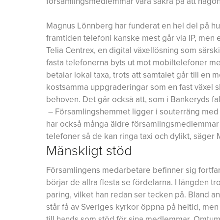
församlingsmedlemmar vara säkra på att någon 
Magnus Lönnberg har funderat en hel del på hur 
framtiden telefoni kanske mest går via IP, men ef
Telia Centrex, en digital växellösning som särs
fasta telefonerna byts ut mot mobiltelefoner
betalar lokal taxa, trots att samtalet går till e
kostsamma uppgraderingar som en fast växel skull
behoven. Det går också att, som i Bankeryds fall
– Församlingshemmet ligger i souterräng med kr
har också många äldre församlingsmedlemmar so
telefoner så de kan ringa taxi och dylikt, säge
Mänskligt stöd
Församlingens medarbetare befinner sig fortfa
börjar de allra flesta se fördelarna. I längden
paring, vilket han redan ser tecken på. Bland a
står få av Sveriges kyrkor öppna på heltid, men 
till hands som stöd för sina medlemmar. Omtuml