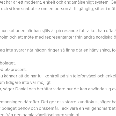
 Det här är ett modernt, enkelt och ändamålsenligt system. 
och vi kan snabbt se om en person är tillgänglig, sitter i möte
nikationen när han själv är på resande fot, vilket han ofta ä
nholm och ett möte med representanter från andra nordiska ö
ag inte svarar när någon ringer så finns där en hänvisning, fo
 bolaget.
ed 50 procent.
u känner att de har full kontroll på sin telefonväxel och enke
 tidigare inte var möjligt.
n, säger Daniel och berättar vidare hur de kan använda sig a
bemanningen därefter. Det ger oss större kundfokus, säger ha
er bolaget behov och önskemål. Tack vara en väl genomarbe
en från den gamla växellösningen smidigt.