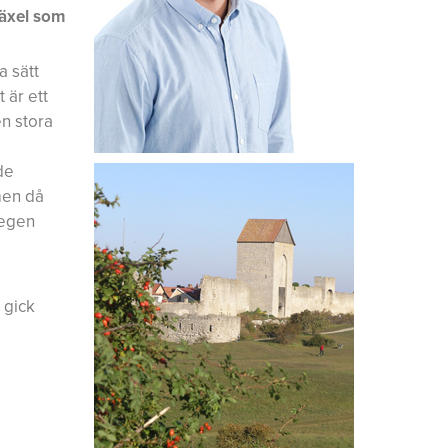
växel som
a sätt
 är ett
n stora
de
 men då
 egen
 gick