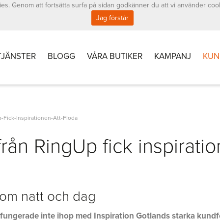
es. Genom att fortsätta surfa på sidan godkänner du att vi använder coo
Jag förstår
TJÄNSTER
BLOGG
VÅRA BUTIKER
KAMPANJ
KUN
-Fick-Inspirationen-Att-Floda
från RingUp fick inspirati
som natt och dag
 fungerade inte ihop med Inspiration Gotlands starka kund