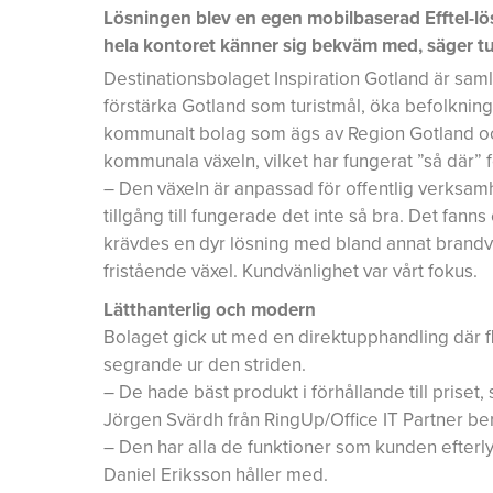
Lösningen blev en egen mobilbaserad Efftel-lös
hela kontoret känner sig bekväm med, säger tu
Destinationsbolaget Inspiration Gotland är samli
förstärka Gotland som turistmål, öka befolkninge
kommunalt bolag som ägs av Region Gotland och 
kommunala växeln, vilket har fungerat ”så där” f
– Den växeln är anpassad för offentlig verksam
tillgång till fungerade det inte så bra. Det fan
krävdes en dyr lösning med bland annat brandväg
fristående växel. Kundvänlighet var vårt fokus.
Lätthanterlig och modern
Bolaget gick ut med en direktupphandling där fl
segrande ur den striden.
– De hade bäst produkt i förhållande till priset,
Jörgen Svärdh från RingUp/Office IT Partner berä
– Den har alla de funktioner som kunden efterlys
Daniel Eriksson håller med.