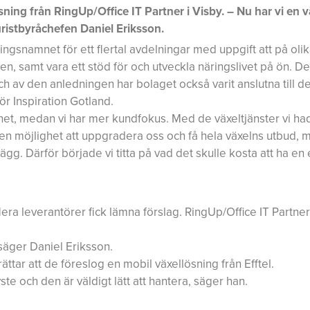
ning från RingUp/Office IT Partner i Visby. – Nu har vi en 
ristbyråchefen Daniel Eriksson.
ngsnamnet för ett flertal avdelningar med uppgift att på olik
n, samt vara ett stöd för och utveckla näringslivet på ön. Det
av den anledningen har bolaget också varit anslutna till de
ör Inspiration Gotland.
het, medan vi har mer kundfokus. Med de växeltjänster vi ha
ns en möjlighet att uppgradera oss och få hela växelns utbud,
g. Därför började vi titta på vad det skulle kosta att ha en
era leverantörer fick lämna förslag. RingUp/Office IT Partner
 säger Daniel Eriksson.
ttar att de föreslog en mobil växellösning från Efftel.
te och den är väldigt lätt att hantera, säger han.