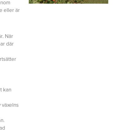
Genom
 eller är
r. När
ar där
rtsätter
lt kan
v växelns
n.
tad