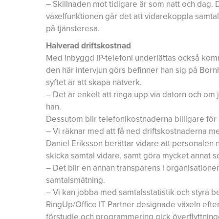
– Skillnaden mot tidigare är som natt och dag.
växelfunktionen går det att vidarekoppla samtal 
på tjänsteresa.
Halverad driftskostnad
Med inbyggd IP-telefoni underlättas också kommu
den här intervjun görs befinner han sig på Bor
syftet är att skapa nätverk.
– Det är enkelt att ringa upp via datorn och om j
han.
Dessutom blir telefonikostnaderna billigare för
– Vi räknar med att få ned driftskostnaderna m
Daniel Eriksson berättar vidare att personalen n
skicka samtal vidare, samt göra mycket annat som
– Det blir en annan transparens i organisatione
samtalsmätning.
– Vi kan jobba med samtalsstatistik och styra 
RingUp/Office IT Partner designade växeln eft
förstudie och programmering gick överflyttning